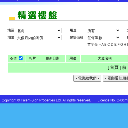
地區
用途
期限
建築面積
首字母 >
A
B
C
D
E
F
G
H
I
相片
更新日期
用途
大廈名稱
全選
[ 首頁 | 前 