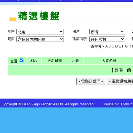
地區
用途
期限
建築面積
首字母 >
A
B
C
D
E
F
G
H
I
相片
更新日期
用途
大廈名稱
全選
[ 首頁 | 前 