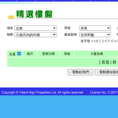
地區
用途
期限
建築面積
首字母 >
A
B
C
D
E
F
G
H
I
相片
更新日期
用途
大廈名稱
全選
[ 首頁 | 前 