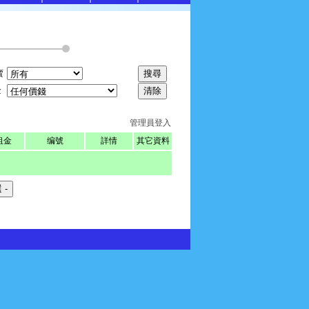
賣
金
管理員登入
租金
编號
詳情
其它資料