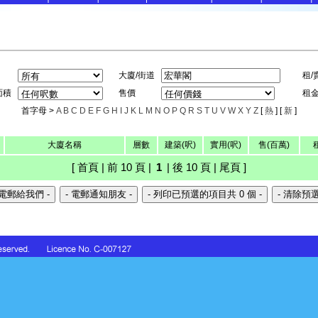
大廈/街道
租/
面積
售價
租
首字母 >
A
B
C
D
E
F
G
H
I
J
K
L
M
N
O
P
Q
R
S
T
U
V
W
X
Y
Z
[
熱
] [
新
]
大廈名稱
層數
建築(呎)
實用(呎)
售(百萬)
[ 首頁 | 前 10 頁 |
1
| 後 10 頁 | 尾頁 ]