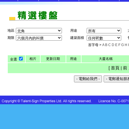
地區
用途
期限
建築面積
首字母 >
A
B
C
D
E
F
G
H
I
相片
更新日期
用途
大廈名稱
全選
[ 首頁 | 前 