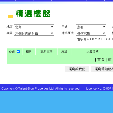
地區
用途
期限
建築面積
首字母 >
A
B
C
D
E
F
G
H
I
相片
更新日期
用途
大廈名稱
全選
[ 首頁 | 前 