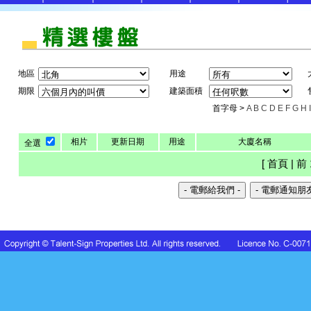
地區
用途
期限
建築面積
首字母 >
A
B
C
D
E
F
G
H
I
相片
更新日期
用途
大廈名稱
全選
[ 首頁 | 前 