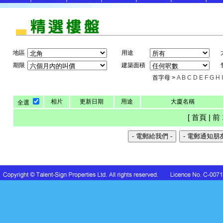
地區
用途
期限
建築面積
首字母 >
A
B
C
D
E
F
G
H
I
相片
更新日期
用途
大廈名稱
全選
[ 首頁 | 前 