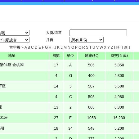
大廈/街道
月份
首字母 >
A
B
C
D
E
F
G
H
I
J
K
L
M
N
O
P
Q
R
S
T
U
V
W
X
Y
Z
[
熱
] [
新
]
地址
層數
單位
建築(呎)
成交(百萬)
第04座 金桃閣
17
A
506
5.850
4
G
400
4.300
F座
14
5
507
5.580
4
C
505
4.980
座
13
2
668
6.800
01座
27
E
1058
16.230
2期
18
34
548
5.200